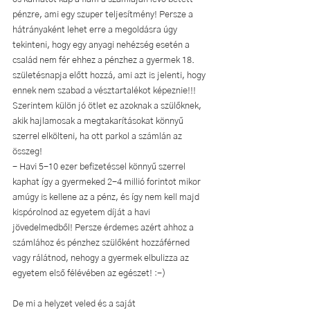
pénzre, ami egy szuper teljesítmény! Persze a 
hátrányaként lehet erre a megoldásra úgy 
tekinteni, hogy egy anyagi nehézség esetén a 
család nem fér ehhez a pénzhez a gyermek 18. 
születésnapja előtt hozzá, ami azt is jelenti, hogy 
ennek nem szabad a vésztartalékot képeznie!!! 
Szerintem külön jó ötlet ez azoknak a szülőknek, 
akik hajlamosak a megtakarításokat könnyű 
szerrel elkölteni, ha ott parkol a számlán az 
összeg! 
- Havi 5-10 ezer befizetéssel könnyű szerrel 
kaphat így a gyermeked 2-4 millió forintot mikor 
amúgy is kellene az a pénz, és így nem kell majd 
kispórolnod az egyetem díját a havi 
jövedelmedből! Persze érdemes azért ahhoz a 
számlához és pénzhez szülőként hozzáférned 
vagy rálátnod, nehogy a gyermek elbulizza az 
egyetem első félévében az egészet! :-)
De mi a helyzet veled és a saját 