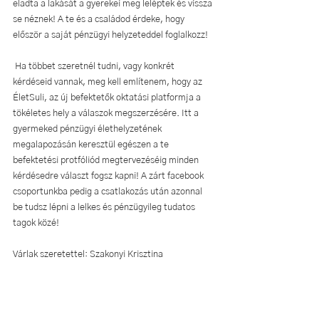
eladta a lakását a gyerekei meg leléptek és vissza 
se néznek! A te és a családod érdeke, hogy 
először a saját pénzügyi helyzeteddel foglalkozz!
 Ha többet szeretnél tudni, vagy konkrét 
kérdéseid vannak, meg kell említenem, hogy az 
ÉletSuli, az új befektetők oktatási platformja a 
tökéletes hely a válaszok megszerzésére. Itt a 
gyermeked pénzügyi élethelyzetének 
megalapozásán keresztül egészen a te 
befektetési protfóliód megtervezéséig minden 
kérdésedre választ fogsz kapni! A zárt facebook 
csoportunkba pedig a csatlakozás után azonnal 
be tudsz lépni a lelkes és pénzügyileg tudatos 
tagok közé! 
Várlak szeretettel: Szakonyi Krisztina