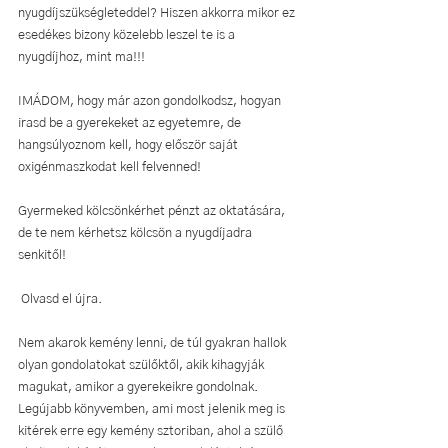
nyugdíjszükségleteddel? Hiszen akkorra mikor ez 
esedékes bizony közelebb leszel te is a 
nyugdíjhoz, mint ma!!!
IMÁDOM, hogy már azon gondolkodsz, hogyan 
irasd be a gyerekeket az egyetemre, de 
hangsúlyoznom kell, hogy először saját 
oxigénmaszkodat kell felvenned!
Gyermeked kölcsönkérhet pénzt az oktatására, 
de te nem kérhetsz kölcsön a nyugdíjadra 
senkitől!
 Olvasd el újra.
Nem akarok kemény lenni, de túl gyakran hallok 
olyan gondolatokat szülőktől, akik kihagyják 
magukat, amikor a gyerekeikre gondolnak. 
Legújabb könyvemben, ami most jelenik meg is 
kitérek erre egy kemény sztoriban, ahol a szülő 