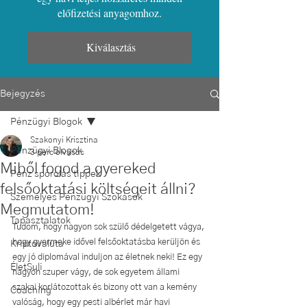
előfizetési anyagomhoz.
Kiválasztás
Bejegyzés
Pénzügyi Blogok
Szakonyi Krisztina
Pénzügyi Blogok
3 perc olvasás
Miből fogod a gyereked
Pénz spórolás tippek
felsőoktatási költségeit állni?
Személyes Pénzügyi Szokások
Megmutatom!
Tapasztalatok
Tudom, hogy nagyon sok szülő dédelgetett vágya, 
hogy gyermeke idővel felsőoktatásba kerüljön és 
Kriptovaluta
egy jó diplomával induljon az életnek neki! Ez egy 
ÉletSuli
nagyon szuper vágy, de sok egyetem állami 
szakai korlátozottak és bizony ott van a kemény 
Coaching
valóság, hogy egy pesti albérlet már havi 