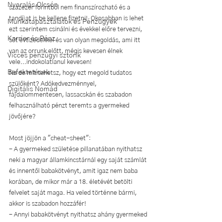
Nyaralás Olcsón
százezer forintból nem finanszírozható és a 
tandíjat is be kellene fizetni!  Okosabban is lehet 
Munkatapasztalatok és Pénzügyek
ezt szerintem csinálni és évekkel előre tervezni, 
Karrier és Pénz
sőt évtizedekkel és van olyan megoldás, ami itt 
van az orrunk előtt, mégis kevesen élnek 
Vicces pénzügyi sztorik
vele...indokolatlanul kevesen! 
Befektetések
Na de mit tehetsz, hogy ezt megold tudatos 
szülőként? Adókedvezménnyel, 
Digitális Nomád
fájdalommentesen, lassacskán és szabadon 
felhasználható pénzt teremts a gyermeked 
jövőjére?
Most jöjjön a "cheat-sheet":
- A gyermeked születése pillanatában nyithatsz 
neki a magyar államkincstárnál egy saját számlát 
és innentől babakötvényt, amit igaz nem baba 
korában, de mikor már a 18. életévét betölti 
felvelet saját maga. Ha veled történne bármi, 
akkor is szabadon hozzáfér!
- Annyi babakötvényt nyithatsz ahány gyermeked 