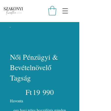
Női Pénzügyi &
Bevételnövelő
Tagság
19 990 Ft
Ft
19 990
Havonta
egy havi teljes hozzáférés minden