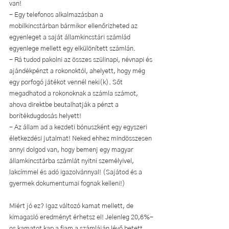
van!
- Egy telefonos alkalmazásban a 
mobilkincstárban bármikor ellenőrizheted az 
egyenleget a saját államkincstári számlád 
egyenlege mellett egy elkülönített számlán.
- Rá tudod pakolni az összes szülinapi, névnapi és 
ajándékpénzt a rokonoktól, ahelyett, hogy még 
egy porfogó játékot vennél neki(k). Sőt 
megadhatod a rokonoknak a számla számot, 
ahova direktbe beutalhatják a pénzt a 
borítékdugdosás helyett!
- Az állam ad a kezdeti bónuszként egy egyszeri 
életkezdési jutalmat! Neked ehhez mindösszesen 
annyi dolgod van, hogy bemenj egy magyar 
államkincstárba számlát nyitni személyivel, 
lakcímmel és adó igazolvánnyal! (Sajátod és a 
gyermek dokumentumai fognak kelleni!)
Miért jó ez? Igaz változó kamat mellett, de 
kimagasló eredményt érhetsz el! Jelenleg 20,6%-
os kamatot kap a fiam a számláján lévő betett 