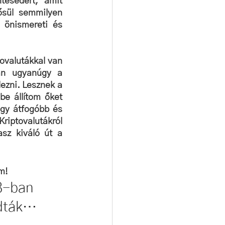
ésedért, amit 
sül semmilyen 
önismereti és 
ovalutákkal van 
an ugyanúgy a 
ezni. Lesznek a 
e állítom őket 
gy átfogóbb és 
tovalutákról 
z kiváló út a 
m!
3-ban 
adták…