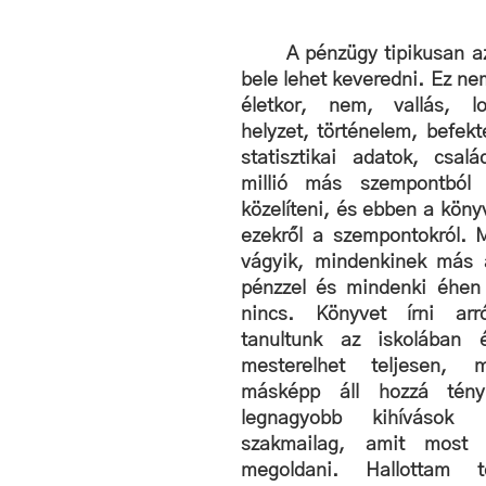
A pénzügy tipikusan a
bele lehet keveredni. Ez ne
életkor, nem, vallás, lok
helyzet, történelem, befekt
statisztikai adatok, csalá
millió más szempontból 
közelíteni, és ebben a könyv
ezekről a szempontokról. 
vágyik, mindenkinek más a
pénzzel és mindenki éhen 
nincs. Könyvet írni arr
tanultunk az iskolában 
mesterelhet teljesen, m
másképp áll hozzá tény
legnagyobb kihívások k
szakmailag, amit most 
megoldani. Hallottam t