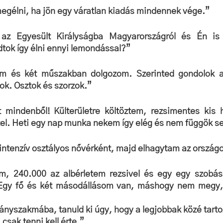
egélni, ha jön egy váratlan kiadás mindennek vége.”
az Egyesült Királyságba Magyarországról és Én is 
dtok így élni ennyi lemondással?”
em és két műszakban dolgozom. Szerinted gondolok a 
k. Osztok és szorzok.”
 mindenből! Külterületre költöztem, rezsimentes kis h
tel. Heti egy nap munka nekem így elég és nem függök se
intenzív osztályos nővérként, majd elhagytam az országo
m, 240.000 az albérletem rezsivel és egy egy szobás 
 Egy fő és két másodállásom van, máshogy nem megy,
nyszakmába, tanuld ki úgy, hogy a legjobbak közé tartozz
csak tenni kell érte.”