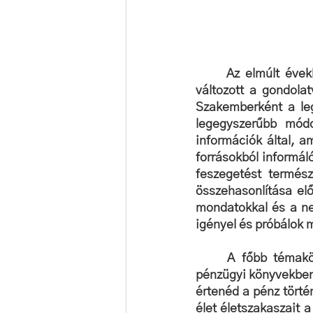
Az elmúlt évek
változott a gondola
Szakemberként a leg
legegyszerűbb módo
információk által, a
forrásokból informál
feszegetést termész
összehasonlítása el
mondatokkal és a net
igényel és próbálok 
A főbb témakör
pénzügyi könyvekben
értenéd a pénz törté
élet életszakaszait 