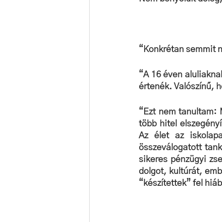
“Konkrétan semmit n
“A 16 éven aluliaknak 
értenék. Valószínű, h
“Ezt nem tanultam: M
több hitel elszegényí
Az élet az iskolap
összeválogatott tan
sikeres pénzügyi zsen
dolgot, kultúrát, em
“készítettek” fel hiá