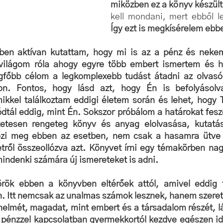
miközben ez a könyv készült
kell mondani, mert ebből le
Így ezt is megkísérelem ebb
ben aktívan kutattam, hogy mi is az a pénz és nekem
tvilágom róla ahogy egyre több embert ismertem és h
főbb célom a legkomplexebb tudást átadni az olvasó
n. Fontos, hogy lásd azt, hogy Én is befolyásolv
mikkel találkoztam eddigi életem során és lehet, hogy 
ódtál eddig, mint Én. Sokszor próbálom a határokat fesze
etesen rengeteg könyv és anyag elolvasása, kutatás 
őzi meg ebben az esetben, nem csak a hasamra ütve 
ről összeollózva azt. Könyvet írni egy témakörben nagy
mindenki számára új ismereteket is adni.
ök ebben a könyvben eltérőek attól, amivel eddig ta
. Itt nemcsak az unalmas számok lesznek, hanem szeret
nelmét, magadat, mint embert és a társadalom részét, l
a pénzzel kapcsolatban gyermekkortól kezdve egészen idős