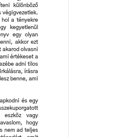
eni különböző 
 végigvezetlek. 
hol a tényekre 
y kegyetlenül 
nyv egy olyan 
nni, akkor ezt 
 akarod olvasni 
ami értékeset a 
zébe adni tilos 
kálásra, írásra 
lesz benne, ami 
apkodni és egy 
szekuporgatott 
i eszköz vagy 
avaslom, hogy 
s nem ad teljes 