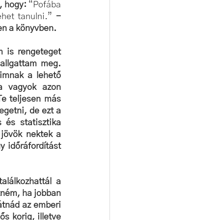
, hogy: 
“Pofába 
het tanulni.” 
- 
en a könyvben.
 is rengeteget 
allgattam meg. 
imnak a lehető 
a vagyok azon 
Te teljesen más 
getni, de ezt a 
és statisztika 
jövök nektek a 
 időráfordítást 
lálkozhattál a 
ném, ha jobban 
átnád az emberi 
 korig, illetve 