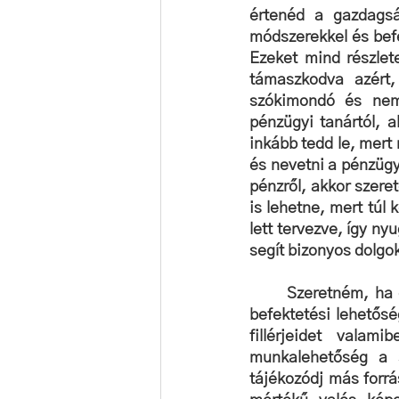
értenéd a gazdagsá
módszerekkel és befe
Ezeket mind részlet
támaszkodva azért
szókimondó és nem
pénzügyi tanártól, a
inkább tedd le, mert
és nevetni a pénzügy
pénzről, akkor szeret
is lehetne, mert túl 
lett tervezve, így ny
segít bizonyos dolgok
Szeretném, ha 
befektetési lehetősé
fillérjeidet valam
munkalehetőség a 
tájékozódj más forrá