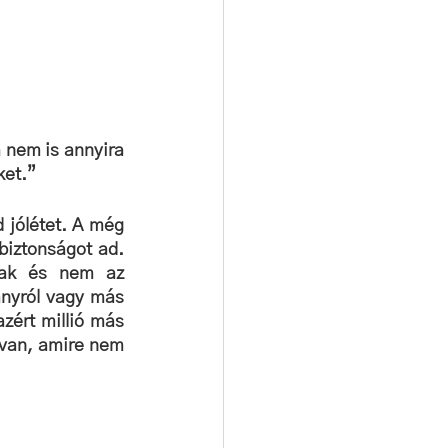
m nem is annyira 
ket.”
 jólétet. A még 
biztonságot ad. 
nak és nem az 
nyról vagy más 
zért millió más 
van, amire nem 