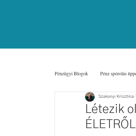
Pénzügyi Blogok
Pénz spórolás tipp
Coaching
Nyaralás Olcsón
Szakonyi Krisztina
Létezik o
ÉLETRŐL
Befektetések
Digitális Nomád