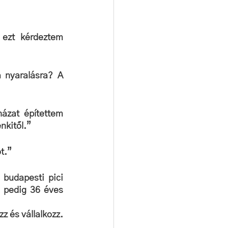
ezt kérdeztem 
nyaralásra? A 
ázat építettem 
nkitől.”
t.”
budapesti pici 
 pedig 36 éves 
 és vállalkozz. 