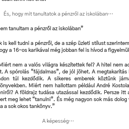
És, hogy mit tanultatok a pénzről az iskolában…
em tanultam a pénzről az iskolában”
is kell tudni a pénzről, de a szép üzleti stílust szerinte
ogy a 16-os karikával még jobban fel is hívod a figyelmü
iért nem a valós világra készítettek fel? A hitel nem ad
t. A spórolás “fájdalmas”, de jól jöhet. A megtakarítás 
adon túl kezdődik. A sikeres emberek köztünk jár
könyvekben. Miért nem hallottam például André Kostola
iről? A földrajz tudása utazással kezdődik. Persze itt a
bert meg lehet “tanulni”. És még nagyon sok más dolog 
ba a sok okos tankönyv.”
A képesség…