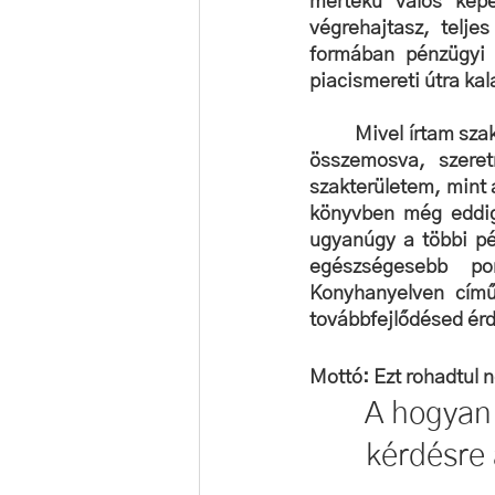
mértékű valós képe
végrehajtasz, telj
formában pénzügyi 
piacismereti útra ka
Mivel írtam sza
összemosva, szere
szakterületem, mint a
könyvben még eddig 
ugyanúgy a többi pé
egészségesebb por
Konyhanyelven című
továbbfejlődésed ér
Mottó: Ezt rohadtul 
A hogyan
kérdésre