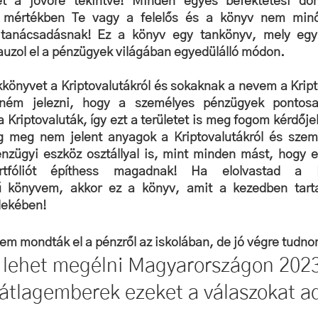
t a jövőre tekintve! Minden egyes befektetési dönt
es mértékben Te vagy a felelős és a könyv nem minő
tanácsadásnak! Ez a könyv egy tankönyv, mely egy 
lauzol el a pénzügyek világában egyedülálló módon.
kkönyvet a Kriptovalutákról és sokaknak a nevem a Kript
tném jelezni, hogy a személyes pénzügyek pontos
 Kriptovaluták, így ezt a területet is meg fogom kérdőjel
meg nem jelent anyagok a Kriptovalutákról és szemb
nzügyi eszköz osztállyal is, mint minden mást, hogy e
tfóliót építhess magadnak! Ha elolvastad a Krip
 könyvem, akkor ez a könyv, amit a kezedben tartas
dekében!
nem mondták el a pénzről az iskolában, de jó végre tudno
 lehet megélni Magyarországon 202
 átlagemberek ezeket a válaszokat 