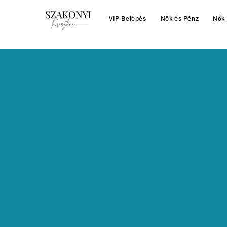
VIP Belépés
Nők és Pénz
Nők 