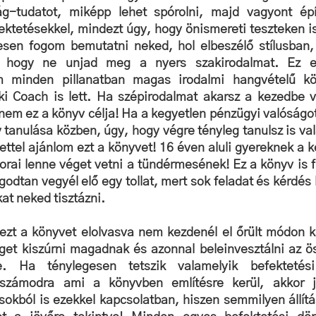
g-tudatot, miképp lehet spórolni, majd vagyont épít
ktetésekkel, mindezt úgy, hogy önismereti teszteken is
esen fogom bemutatni neked, hol elbeszélő stílusban, 
, hogy ne unjad meg a nyers szakirodalmat. Ez eg
 minden pillanatban magas irodalmi hangvételű kö
ki Coach is lett. Ha szépirodalmat akarsz a kezedbe ve
 nem ez a könyv célja! Ha a kegyetlen pénzügyi valóságot
 tanulása közben, úgy, hogy végre tényleg tanulsz is val
ettel ajánlom ezt a könyvet! 16 éven aluli gyereknek a ke
korai lenne véget vetni a tündérmesének! Ez a könyv is fir
ugodtan vegyél elő egy tollat, mert sok feladat és kérdés 
at neked tisztázni.
ezt a könyvet elolvasva nem kezdenél el őrült módon k
get kiszúrni magadnak és azonnal beleinvesztálni az ös
ibe. Ha ténylegesen tetszik valamelyik befektetés
számodra ami a könyvben említésre kerül, akkor j
sokból is ezekkel kapcsolatban, hiszen semmilyen állítá