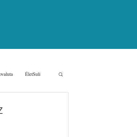
ovaluta
ÉletSuli
s pénzügyi sztorik
z