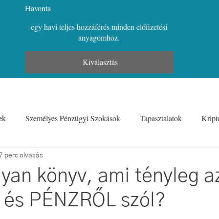
Havonta
egy havi teljes hozzáférés minden előfizetési
anyagomhoz.
Kiválasztás
ek
Személyes Pénzügyi Szokások
Tapasztalatok
Kript
Munkatapasztalatok és Pénzügyek
Karrier és Pénz
Vicce
7 perc olvasás
lyan könyv, ami tényleg a
 és PÉNZRŐL szól?