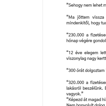
”Sehogy nem lehet m
“Ma jöttem vissza 
mindenkitől, hogy tu
“230.000 a fizetés
hónap végére gondolo
“12 éve elegem lett
viszonylag nagy kert
“300 órát dolgoztam 
“320.000 a fizetése
lakásról beszélünk.
vagyok.”
“Képezd át magad hiá
Nem bonyolult dolog, 