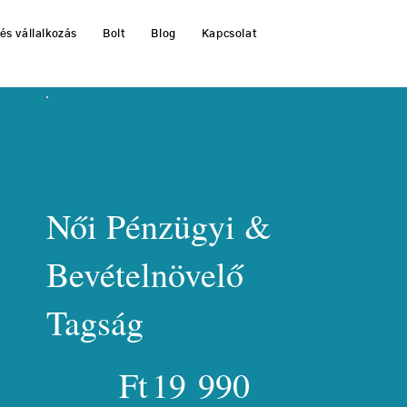
és vállalkozás
Bolt
Blog
Kapcsolat
Női Pénzügyi &
Bevételnövelő
Tagság
19 990 Ft
Ft
19 990