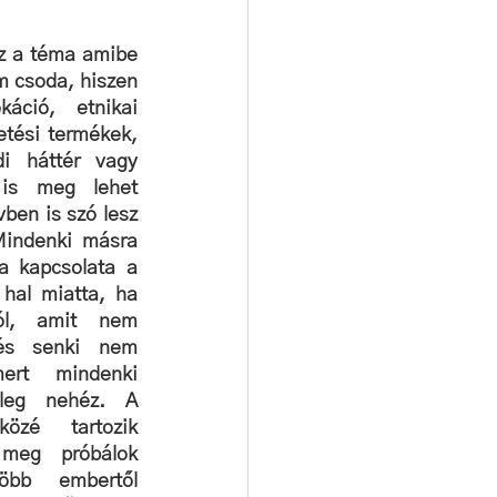
z a téma amibe 
m csoda, hiszen 
áció, etnikai 
etési termékek, 
di háttér vagy 
is meg lehet 
ben is szó lesz 
Mindenki másra 
 kapcsolata a 
hal miatta, ha 
ól, amit nem 
és senki nem 
ert mindenki 
leg nehéz. A 
özé tartozik 
meg próbálok 
öbb embertől 