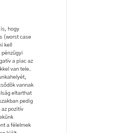
 is, hogy 
s (worst case 
 kell 
v pénzügyi 
atív a piac az 
kel van tele. 
unkahelyét, 
csődök vannak 
lság eltarthat 
őszakban pedig 
az pozitív 
ekünk 
nt a félelmek 