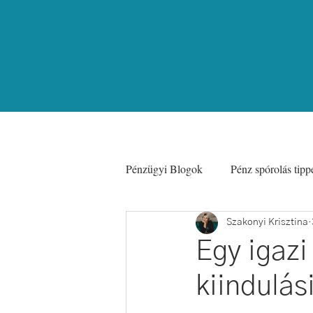
Pénzügyi Blogok
Pénz spórolás tipp
Coaching
Nyaralás Olcsón
Szakonyi Krisztina
Egy igazi
kiindulás
Befektetések
Digitális Nomád