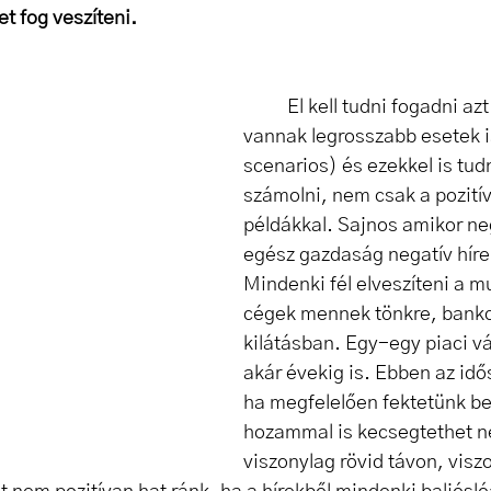
t fog veszíteni.
El kell tudni fogadni azt
vannak legrosszabb esetek i
scenarios) és ezekkel is tudni
számolni, nem csak a pozití
példákkal. Sajnos amikor neg
egész gazdaság negatív hírek
Mindenki fél elveszíteni a m
cégek mennek tönkre, bank
kilátásban. Egy-egy piaci vá
akár évekig is. Ebben az id
ha megfelelően fektetünk be 
hozammal is kecsegtethet n
viszonylag rövid távon, viszo