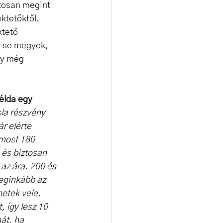
tosan megint 
ktetőktől. 
tető 
 se megyek, 
gy még 
élda egy 
la részvény 
r elérte 
 most 180 
, és biztosan 
az ára. 200 és 
leginkább az 
hetek vele. 
 így lesz 10 
át, ha 