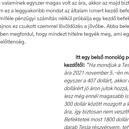
 valaminek egyszer magas volt az ára, akkor az majd biz
m ez a leggyakoribb mondat az általam ismert kezdő befe
iféle pénzügyi számítás nélkül próbálja egy kezdő befek
jnos ez csukott szemmel lövöldözés a jövőbe. Abba bele
ben megfordul, hogy mindezt hitelre tegyék meg, ami e
előtlenség.
Itt egy belső monológ p
kezdőtől:
“Ha mondjuk a Tes
ára 2021 november 5.-én má
egyszer a 407 dollárt, akkor
dollárért jó áron jutok hozzá
lesz még ennél magasabb is 
300 dollár között mozgott a 
ára, így biztosan nem veszít
Befektetek most 1800 dollárt,
darab Tesla részvényem, teh