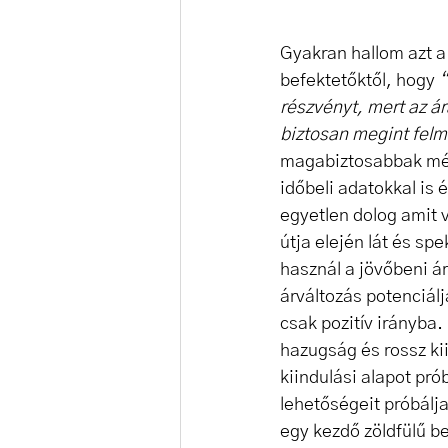
Gyakran hallom azt a
befektetőktől, hogy 
“
részvényt, mert az ár
biztosan megint felm
magabiztosabbak mé
időbeli adatokkal is é
egyetlen dolog amit v
útja elején lát és sp
használ a jövőbeni á
árváltozás potenciál
csak pozitív irányba.
hazugság és rossz ki
kiindulási alapot pró
lehetőségeit próbálja
egy kezdő zöldfülű be