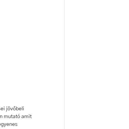
i jövőbeli 
en mutató amit 
 egyenes 