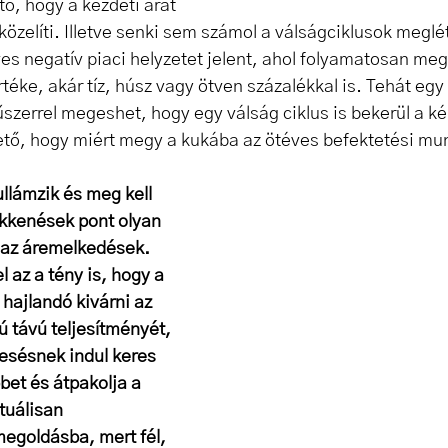
ő, hogy a kezdeti árát 
zelíti. Illetve senki sem számol a válságciklusok meglét
es negatív piaci helyzetet jelent, ahol folyamatosan meg
éke, akár tíz, húsz vagy ötven százalékkal is. Tehát egy 
szerrel megeshet, hogy egy válság ciklus is bekerül a ké
ető, hogy miért megy a kukába az ötév
es befektetési mu
llámzik és meg kell 
ökkenések pont olyan 
 az áremelkedések. 
 az a tény is, hogy a 
hajlandó kivárni az 
 távú teljesítményét, 
esésnek indul keres 
et és átpakolja a 
tuálisan 
egoldásba, mert fél, 