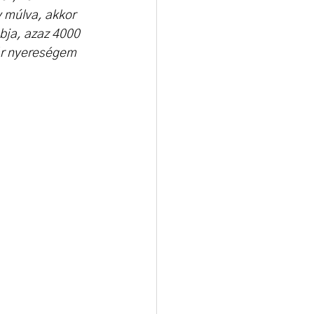
 múlva, akkor 
abja, azaz 4000 
ár nyereségem 