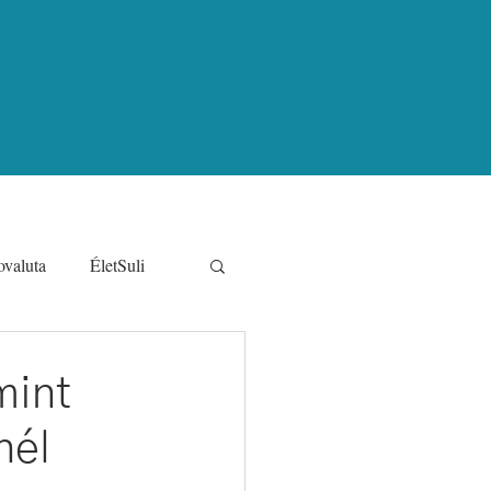
ovaluta
ÉletSuli
s pénzügyi sztorik
mint
nél