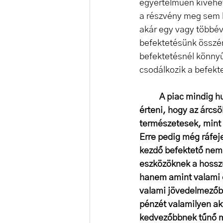
egyértelműen kivehet
a részvény meg sem kö
akár egy vagy többév
befektetésünk összért
befektetésnél könnyű
csodálkozik a befekt
A piac mindig hu
érteni, hogy az árcs
természetesek, mint
Erre pedig még ráfejel
kezdő befektető nem 
eszközöknek a hosszú
hanem amint valami 
valami jövedelmezőbb
pénzét valamilyen ak
kedvezőbbnek tűnő m