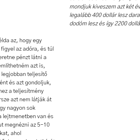
mondjuk kiveszem azt két év
legalább 400 dollár lesz dar
dodóm lesz és így 2200 doll
élda az, hogy egy 
igyel az adóra, és túl 
retne pénzt látni a 
mlíthetném azt is, 
legjobban teljesítő 
nt és azt gondoljuk, 
ez a teljesítmény 
rsze azt nem látják át 
gy nagyon sok 
a lejtmenetben van és 
ut megnézni az 5-10 
at, ahol 