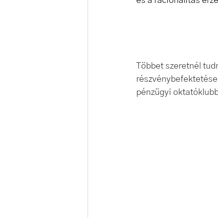
és a racionalitás érz
Többet szeretnél tudn
részvénybefektetésekr
pénzügyi oktatóklub