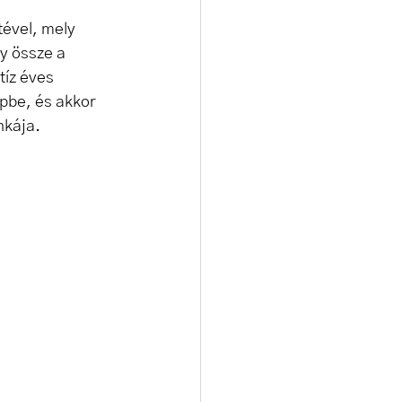
ével, mely 
y össze a 
tíz éves 
pbe, és akkor 
nkája.