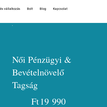
és vállalkozás
Bolt
Blog
Kapcsolat
Női Pénzügyi &
Bevételnövelő
Tagság
19 990 Ft
Ft
19 990