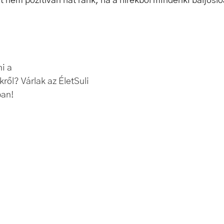
et nem pozitívan hat ránk, ha a hírekből mindenki baljósló
i a 
ől? Várlak az ÉletSuli 
ban!