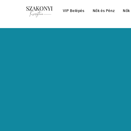
VIP Belépés
Nők és Pénz
Nők 