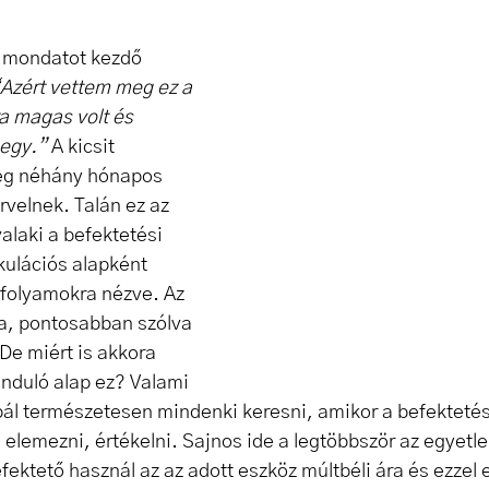
 mondatot kezdő 
Azért vettem meg ez a 
a magas volt és 
egy.” 
A kicsit 
g néhány hónapos 
rvelnek. Talán ez az 
alaki a befektetési 
ekulációs alapként 
rfolyamokra nézve. Az 
ja, pontosabban szólva 
 De miért is akkora 
induló alap ez? Valami 
bál természetesen mindenki keresni, amikor a befektetése
 elemezni, értékelni. Sajnos ide a legtöbbször az egyetl
fektető használ az az adott eszköz múltbéli ára és ezzel