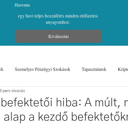
Havonta
egy havi teljes hozzáférés minden előfizetési
anyagomhoz.
Kiválasztás
ek
Személyes Pénzügyi Szokások
Tapasztalatok
Kript
Munkatapasztalatok és Pénzügyek
Karrier és Pénz
Vicce
3 perc olvasás
 befektetői hiba: A múlt, 
i alap a kezdő befektetők