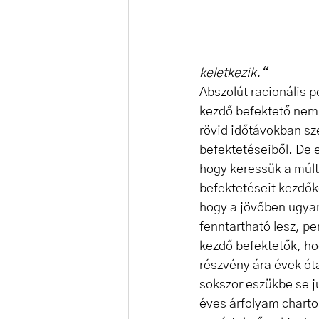
keletkezik.“
Abszolút racionális p
kezdő befektető nem f
rövid időtávokban sze
befektetéseiből. De e
hogy keressük a múlt 
befektetéseit kezdőké
hogy a jövőben ugyan
fenntartható lesz, pe
kezdő befektetők, ho
részvény ára évek ót
sokszor eszükbe se j
éves árfolyam chartok