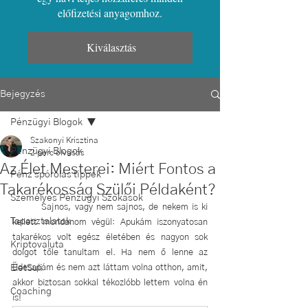
előfizetési anyagomhoz.
Kiválasztás
Bejegyzés
Pénzügyi Blogok
Szakonyi Krisztina
Pénzügyi Blogok
2 perc olvasás
Az Élet Mesterei: Miért Fontos a
Pénz spórolás tippek
Takarékosság Szülői Példaként?
Személyes Pénzügyi Szokások
	Sajnos, vagy nem sajnos, de nekem is ki 
Tapasztalatok
kellett mondanom végül: Apukám iszonyatosan 
takarékos volt egész életében és nagyon sok 
Kriptovaluta
dolgot tőle tanultam el. Ha nem ő lenne az 
ÉletSuli
Édesapám és nem azt láttam volna otthon, amit, 
akkor biztosan sokkal tékozlóbb lettem volna én 
Coaching
is!