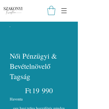
Női Pénzügyi &
Bevételnövelő
Tagság
19 990 Ft
Ft
19 990
Havonta
egy havi teljes hozzáférés minden