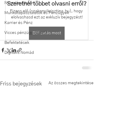
Nyaralás Olcsón
Szeretnél többet olvasni erről?
Fizess elő (szakonyikrisztina.hu), hogy 
Munkatapasztalatok és Pénzügyek
elolvashasd ezt az exkluzív bejegyzést!
Karrier és Pénz
Vicces pénzügyi sztorik
Előfizetés most
Befektetések
Digitális Nomád
Az összes megtekintése
Friss bejegyzések