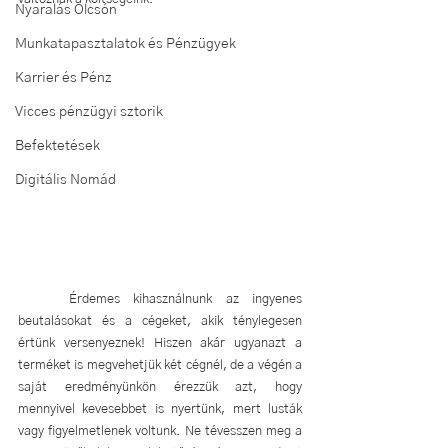
Nyaralás Olcsón
Munkatapasztalatok és Pénzügyek
Karrier és Pénz
Vicces pénzügyi sztorik
Befektetések
Digitális Nomád
	Érdemes kihasználnunk az ingyenes 
beutalásokat és a cégeket, akik ténylegesen 
értünk versenyeznek! Hiszen akár ugyanazt a 
terméket is megvehetjük két cégnél, de a végén a 
saját eredményünkön érezzük azt, hogy 
mennyivel kevesebbet is nyertünk, mert lusták 
vagy figyelmetlenek voltunk. Ne tévesszen meg a 