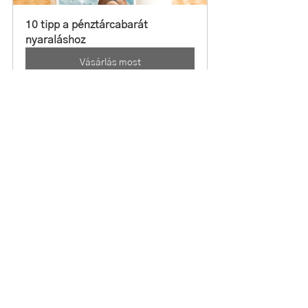
10 tipp a pénztárcabarát 
nyaraláshoz
Vásárlás most
Velem szeretnél tanulni, beszéljünk!
Ingyenes 15 Perces Coaching 
beszélgetés
Vásárlás most