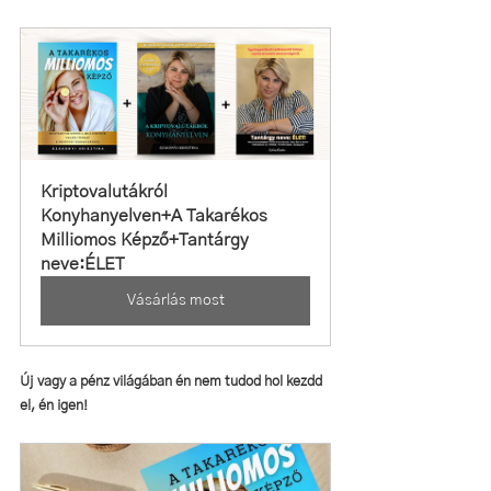
Kriptovalutákról 
Konyhanyelven+A Takarékos 
Milliomos Képző+Tantárgy 
neve:ÉLET
Vásárlás most
Új vagy a pénz világában én nem tudod hol kezdd 
el, én igen!