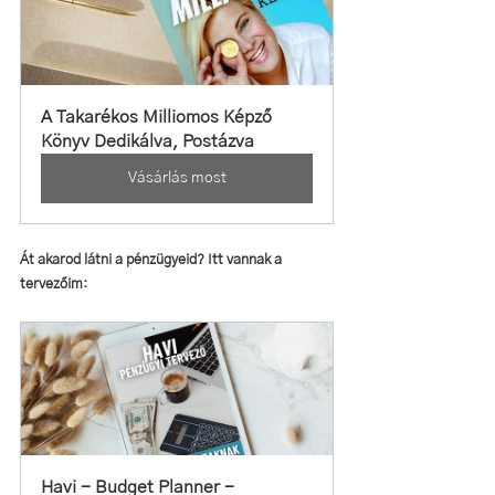
A Takarékos Milliomos Képző 
Könyv Dedikálva, Postázva
Vásárlás most
Át akarod látni a pénzügyeid? Itt vannak a 
tervezőim:
Havi - Budget Planner -  