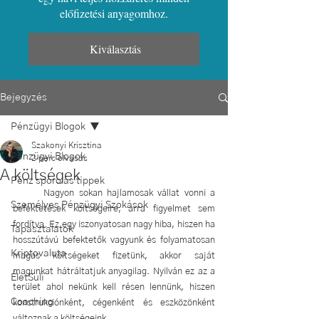
előfizetési anyagomhoz.
Kiválasztás
Bejegyzés
Pénzügyi Blogok
Szakonyi Krisztina
Pénzügyi Blogok
2 perc olvasás
A költségek
Pénz spórolás tippek
	Nagyon sokan hajlamosak vállat vonni a 
Személyes Pénzügyi Szokások
befektetések költségeire, arra figyelmet sem 
fordítva. Ez egy iszonyatosan nagy hiba, hiszen ha 
Tapasztalatok
hosszútávú befektetők vagyunk és folyamatosan 
Kriptovaluta
magas költségeket fizetünk, akkor saját 
magunkat hátráltatjuk anyagilag. Nyilván ez az a 
ÉletSuli
terület ahol nekünk kell résen lennünk, hiszen 
Coaching
konstrukciónként, cégenként és eszközönként 
változnak a költségeink. 