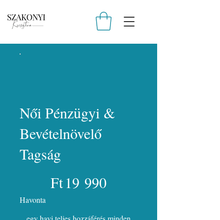
Női Pénzügyi &
Bevételnövelő
Tagság
19 990 Ft
Ft
19 990
Havonta
egy havi teljes hozzáférés minden