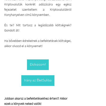
Kriptovaluták konkrét adózására egy egész 
fejezetet szenteltem a Kriptovalutákról 
Konyhanyelven című könyvemben.
És te? Mit tartasz a legádázabb költségnek? 
Gondolt át!
Ha bővebben édrekelnek a befektetések költségei, 
akkor olvasd el a könyvemet!
Elolvasom!
Irány az ÉletSuliba
Jobban akarsz a befektetésekhez érteni? Akkor 
ezek a könyvek neked valók! 