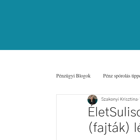
Pénzügyi Blogok
Pénz spórolás tipp
Coaching
Nyaralás Olcsón
Szakonyi Krisztina
ÉletSulis
(fajták) 
Befektetések
Digitális Nomád