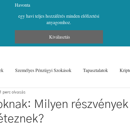
Havonta
egy havi teljes hozzáférés minden előfizetési
anyagomhoz.
Kiválasztás
ek
Személyes Pénzügyi Szokások
Tapasztalatok
Kript
Munkatapasztalatok és Pénzügyek
Karrier és Pénz
Vicce
1 perc olvasás
oknak: Milyen részvények
léteznek?