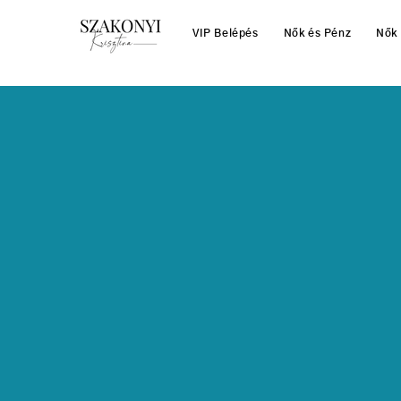
VIP Belépés
Nők és Pénz
Nők 