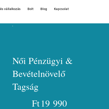
és vállalkozás
Bolt
Blog
Kapcsolat
Női Pénzügyi &
Bevételnövelő
Tagság
19 990 Ft
Ft
19 990