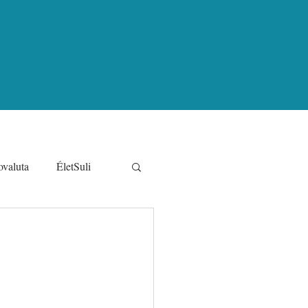
ovaluta
ÉletSuli
s pénzügyi sztorik