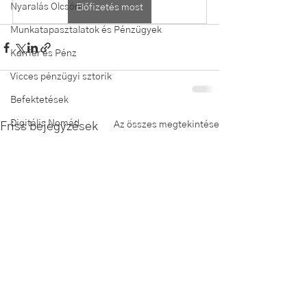
Nyaralás Olcsón
Előfizetés most
Munkatapasztalatok és Pénzügyek
Karrier és Pénz
Vicces pénzügyi sztorik
Befektetések
Digitális Nomád
Az összes megtekintése
Friss bejegyzések