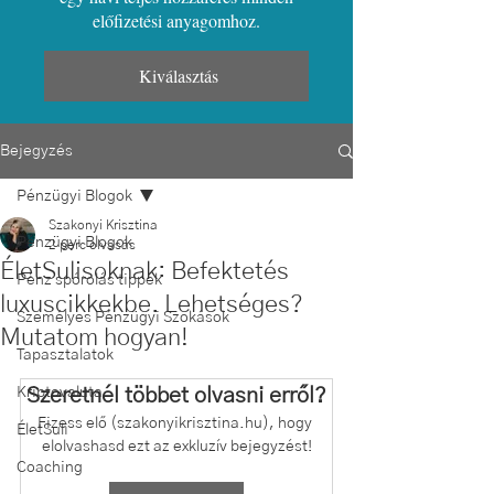
előfizetési anyagomhoz.
Kiválasztás
Bejegyzés
Pénzügyi Blogok
Szakonyi Krisztina
Pénzügyi Blogok
2 perc olvasás
ÉletSulisoknak: Befektetés
Pénz spórolás tippek
luxuscikkekbe. Lehetséges?
Személyes Pénzügyi Szokások
Mutatom hogyan!
Tapasztalatok
Kriptovaluta
Szeretnél többet olvasni erről?
Fizess elő (szakonyikrisztina.hu), hogy 
ÉletSuli
elolvashasd ezt az exkluzív bejegyzést!
Coaching