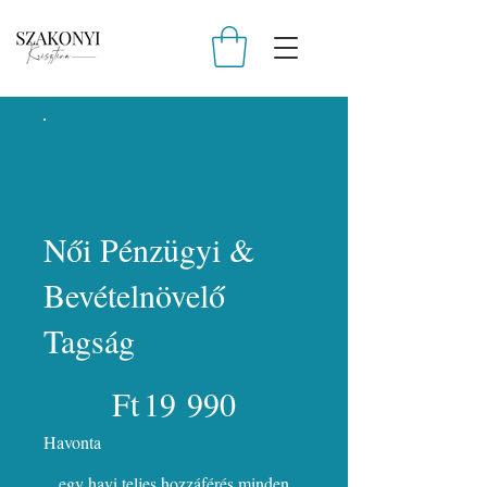
Női Pénzügyi &
Bevételnövelő
Tagság
19 990 Ft
Ft
19 990
Havonta
egy havi teljes hozzáférés minden