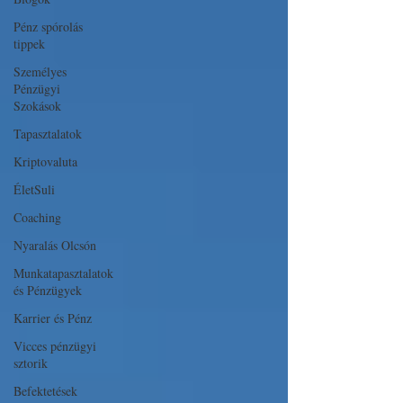
Pénz spórolás
tippek
Személyes
Pénzügyi
Szokások
Tapasztalatok
Kriptovaluta
ÉletSuli
Coaching
Nyaralás Olcsón
Munkatapasztalatok
és Pénzügyek
Karrier és Pénz
Vicces pénzügyi
sztorik
Befektetések